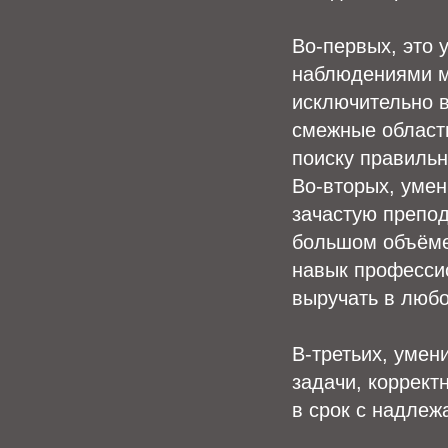
Во-первых, это 
наблюдениями м
исключительно в
смежные области
поиску правиль
Во-вторых, уме
зачастую препод
большом объёме
навык професси
выручать в любо
В-третьих, умен
задачи, коррект
в срок с надлеж