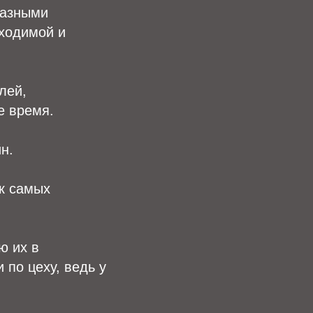
разными
бходимой и
лей,
е время.
н.
ак самых
ю их в
 по цеху, ведь у