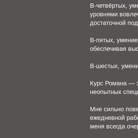
В-четвёртых, ум
уровнями вовлеч
достаточной под
В-пятых, умение
обеспечивая выс
В-шестых, умени
Курс Романа — э
неопытных специ
Мне сильно пове
ежедневной работ
меня всегда оче