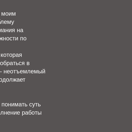
о моим
блему
мания на
жности по
 которая
зобраться в
 — неотъемлемый
родолжает
 понимать суть
олнение работы