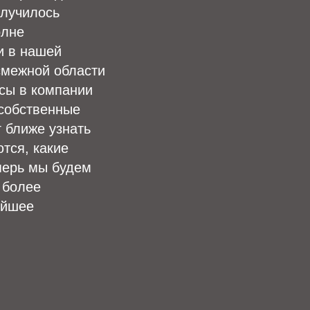
олучилось
олне
и в нашей
смежной области
ссы в компании
 собственные
г ближе узнать
тся, какие
перь мы будем
 более
ейшее