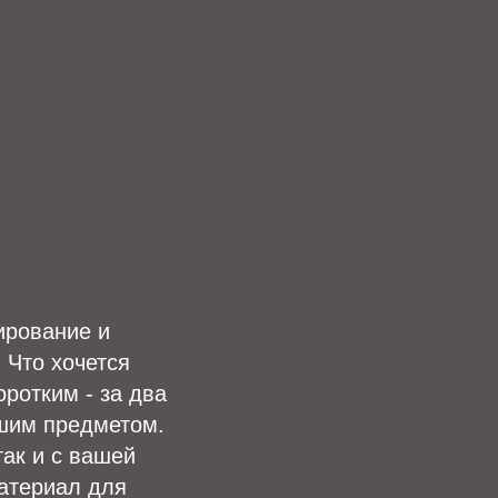
ирование и
 Что хочется
оротким - за два
йшим предметом.
так и с вашей
атериал для