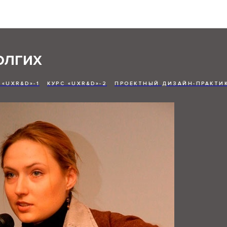
Отзывы студентов
олгих
 «UXR&D»-1
КУРС «UXR&D»-2
ПРОЕКТНЫЙ ДИЗАЙН-ПРАКТИК