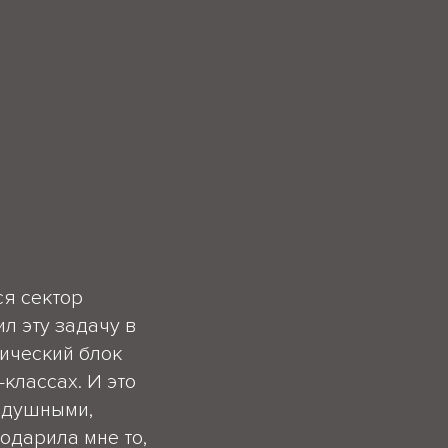
ся сектор
л эту задачу в
тический блок
классах. И это
нодушными,
одарила мне то,