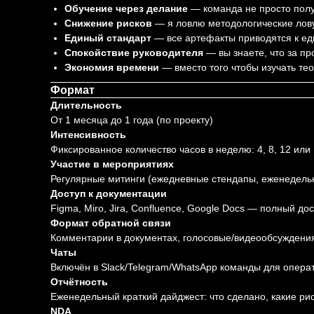
Обучение через делание
— команда не просто получ
Снижение рисков
— я ловлю методологические лову
Единый стандарт
— все артефакты приводятся к еди
Спокойствие руководителя
— вы знаете, что за пр
Экономия времени
— вместо того чтобы изучать те
Формат
Длительность
От 1 месяца до 1 года (по проекту)
Интенсивность
Фиксированное количество часов в неделю: 4, 8, 12 или
Участие в мероприятиях
Регулярные митинги (ежедневные стендапы, еженедельн
Доступ к документации
Figma, Miro, Jira, Confluence, Google Docs — полный до
Формат обратной связи
Комментарии в документах, голосовые/видеообсуждени
Чаты
Включён в Slack/Telegram/WhatsApp команды для операт
Отчётность
Еженедельный краткий дайджест: что сделано, какие рис
NDA