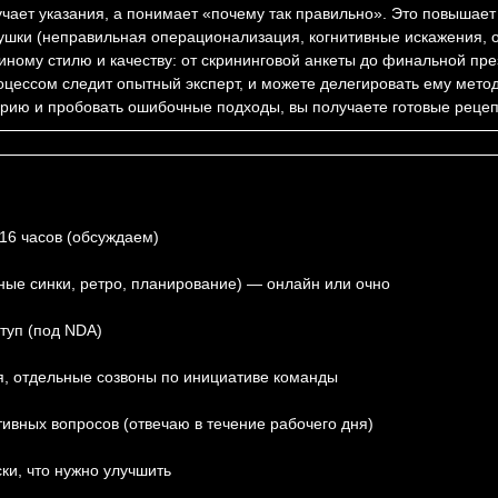
ает указания, а понимает «почему так правильно». Это повышает 
шки (неправильная операционализация, когнитивные искажения, о
ному стилю и качеству: от скрининговой анкеты до финальной пр
оцессом следит опытный эксперт, и можете делегировать ему мето
орию и пробовать ошибочные подходы, вы получаете готовые рецеп
 16 часов (обсуждаем)
ые синки, ретро, планирование) — онлайн или очно
ступ (под NDA)
я, отдельные созвоны по инициативе команды
ивных вопросов (отвечаю в течение рабочего дня)
ки, что нужно улучшить