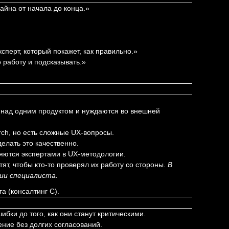
айна от начала до конца.»
перт, который покажет, как правильно.»
 работу и подсказывать.»
 над одним продуктом и нуждаются во внешней
rch, но есть сложные UX-вопросы.
елать это качественно.
ляются экспертами в UX-методологии.
тят, чтобы кто-то проверял их работу со стороны.
В
тии специалиста.
та (консалтинг С).
бки до того, как они станут критическими.
ние без долгих согласований.