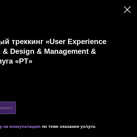
й треккинг «User Experience
h & Design & Management &
луга «PT»
анное
у на консультацию
по теме оказания услуги.