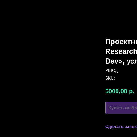
Проектны
Researc
Dev», ус
РШСД
SKU:
5000,00
р.
Купить выбр
Сделать заявк