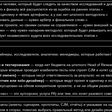
 человек, который будет следить за качеством исследований и диз
о к финалу всё рассыплется из-за ошибок на ранних этапах.»
циплину и чёткие артефакты, а у нас нет штатного методолога.»
ировать данные — нужен арбитр и финальное слово.»
ом проекте, но своими силами не справляемся — нужен внешний экс
жен — ему нужен напарник-методолог, который будет ревьюрить его
бует независимого аудита всех исследовательских этапов.»
йнеры, исследователи, аналитики, менеджеры, которые работают
 и тестирования
— когда нет бюджета на штатного Head of Resea
рые впервые проводят юзабилити-тесты или строят CJM и хотят сд
t owners)
— которые несут ответственность за результат, но не яв
тчик или solo-дизайнер)
— которые ведут проект в одиночку и хо
окусирован на одном конкретном проекте, а не на общем разви
ас» — это аутсорсинг, услуга PA) или тем, кто хочет разового сове
ты (анкеты, сценарии, прототипы, CJM, отчёты) и указываю на оши
ом в спорах, помогаю выбрать правильный метод или дизайн-реше