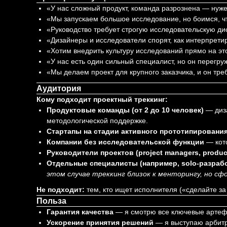
«У нас сложный продукт, команда разрознена — нужен
«Мы запускаем большое исследование, но боимся, чт
«Руководство требует строгую исследовательскую дис
«Дизайнеры и исследователи спорят, как интерпрет
«Хотим внедрить культуру исследований прямо на эт
«У нас есть один сильный специалист, но он перегру
«Мы делаем проект для крупного заказчика, и он тре
Аудитория
Кому подходит проектный треккинг:
Продуктовые команды (от 2 до 10 человек)
— диза
методологической поддержке.
Стартапы на стадии активного прототипирования
Компании без исследовательской функции
— кото
Руководители проектов (project managers, produc
Отдельные специалисты (например, solo-разрабо
этом случае треккинг близок к менторингу, но сф
Не подходит:
тем, кто ищет исполнителя («сделайте за н
Польза
Гарантия качества
— я смотрю все ключевые артефак
Ускорение принятия решений
— я выступаю арбитр