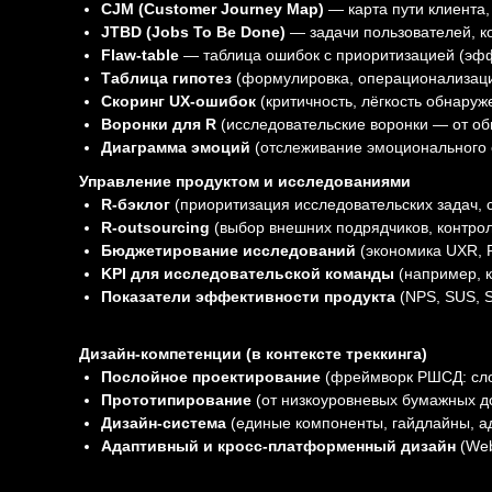
CJM (Customer Journey Map)
— карта пути клиента,
JTBD (Jobs To Be Done)
— задачи пользователей, ко
Flaw-table
— таблица ошибок с приоритизацией (эф
Таблица гипотез
(формулировка, операционализация
Скоринг UX-ошибок
(критичность, лёгкость обнаруже
Воронки для R
(исследовательские воронки — от об
Диаграмма эмоций
(отслеживание эмоционального с
Управление продуктом и исследованиями
R-бэклог
(приоритизация исследовательских задач, с
R-outsourcing
(выбор внешних подрядчиков, контроль
Бюджетирование исследований
(экономика UXR, R
KPI для исследовательской команды
(например, к
Показатели эффективности продукта
(NPS, SUS, S
Дизайн-компетенции (в контексте треккинга)
Послойное проектирование
(фреймворк РШСД: слой 
Прототипирование
(от низкоуровневых бумажных до
Дизайн-система
(единые компоненты, гайдлайны, а
Адаптивный и кросс-платформенный дизайн
(Web