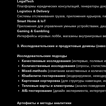
LegalTech
Платформы юридических консультаций, генераторы док
Logistics & Delivery
Системы отслеживания грузов, приложения курьеров, па
Smart Home & IoT
Приложения для управления умными устройствами, даш
Gaming & Gambling
Интерфейсы игровых лобби, магазины внутриигровых ве
3. Исследовательские и продуктовые домены (скво
Исследовательские подходы
Качественные исследования
(интервью, полевые и
Количественные исследования
(опросы, статистик
Mixed-methods
(сочетание качественных и количест
Юзабилити-тестирование
(модерируемое, немодери
Карточная сортировка
(для структуры навигации, 
Тепловые карты и кликстримы
(анализ поведения 
А/Б-тестирование
(дизайн эксперимента, интерпрета
Артефакты и методы аналитики