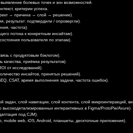
 выявление болевых точек и зон возможностей.
нтекст, критерии успеха.
фект → причина → слой → решение).
, результат: подтвердили / опровергли).
ния, частота).
щего потока к конкретным инсайтам).
остояния пользователя по этапам).
вязь с продуктовым бэклогом).
 качества, приёмка результатов).
OI от исследований).
оличество инсайтов, принятых решений).
EQ, CSAT, время выполнения задачи, частота ошибок).
задач, слой навигации, слой контента, слой микроинтеракций, виз
 высокодетализированных интерактивных в Figma/ProtoPie/Axure).
даптация под CJM).
, mobile web, iOS, Android, планшеты, десктопные приложения).