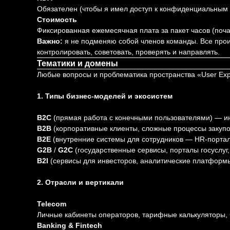
Обязателен (чтобы я имел доступ к конфиденциальным
Стоимость
Фиксированная ежемесячная плата за пакет часов (поч
Важно:
я не подменяю собой членов команды. Все прои
контролировать, советовать, проверять и направлять.
Тематики и домены
Любые вопросы и проблематика пространства «User Exp
1. Типы бизнес-моделей и экосистем
B2C
(прямая работа с конечными пользователями) — и
B2B
(корпоративные клиенты, сложные процессы закупо
B2E
(внутренние системы для сотрудников — HR-порталы
G2B
/
G2C
(государственные сервисы, порталы госуслуг
B2I
(сервисы для инвесторов, аналитические платформ
2. Отрасли и вертикали
Telecom
Личные кабинеты операторов, тарифные калькуляторы, ч
Banking & Fintech