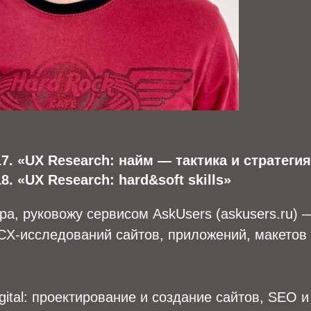
17. «UX Research: найм — тактика и стратеги
8. «UX Research: hard&soft skills»
а, руковожу сервисом AskUsers (askusers.ru) 
CX-исследований сайтов, приложений, макетов 
:
gital: проектирование и создание сайтов, SEO и