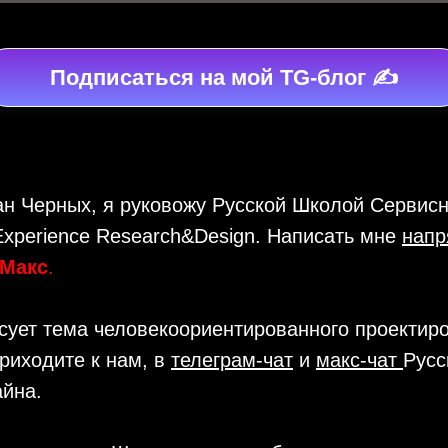
Подписаться на мой TG-блог ✍️
н Черных, я руковожу Русской Школой Сервисн
xperience Research&Design. Написать мне
нап
Макс
.
сует тема человекоориентированного проектир
риходите к нам, в
телеграм-чат
и
макс-чат
Русс
айна.