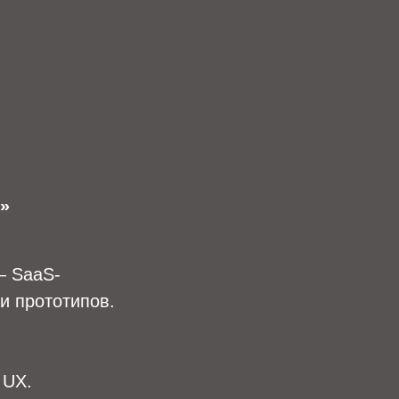
я»
— SaaS-
и прототипов.
 UX.