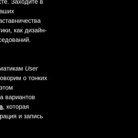
те. Заходите в
наших
наставничества
ики, как дизайн-
седований.
ематикам
User
говорим о тонких
 этом
а вариантов
а
, которая
рация и запись