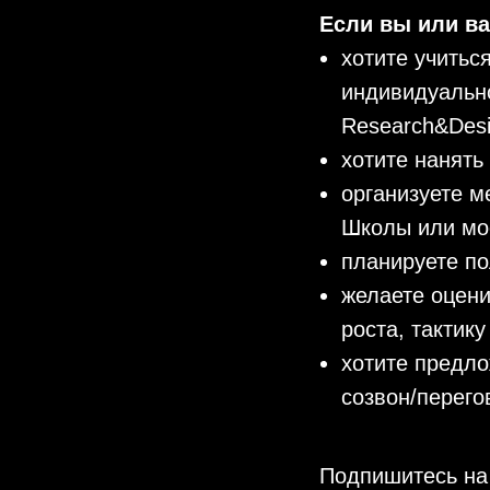
Если вы или ва
хотите учитьс
индивидуальн
Research&Des
хотите нанять
организуете м
Школы или моё
планируете по
желаете оцени
роста, тактик
хотите предло
созвон/перего
Подпишитесь на