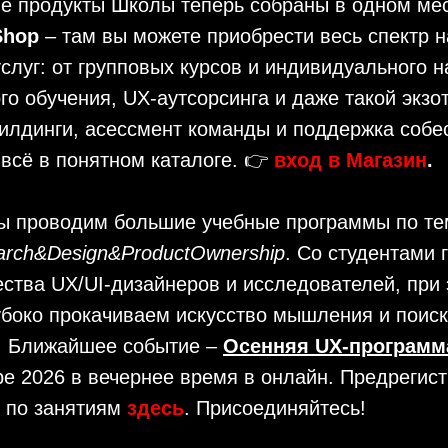
е продукты Школы теперь собраны в одном мес
 Shop
– там вы можете приобрести весь спектр 
слуг: от групповых курсов и индивидуального 
го обучения, UX-аутсорсинга и даже такой экзот
илдинги, асессмент команды и поддержка собе
 всё в понятном каталоге. 👉
в
ход в Магазин
.
ы проводим большие учебные программы по т
arch&Design&ProductOwnership
. Со студентами 
ства UX/UI-дизайнеров и исследователей, при
убоко прокачиваем искусство мышления и поиск
. Ближайшее событие –
Осенняя UX-программ
ре 2026 в вечернее время в онлайн. Предрегист
ю по занятиям
здесь
. Присоединяйтесь!