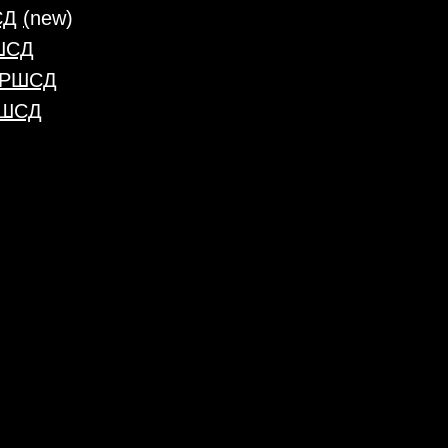
СД
(
new)
РШСД
л РШСД
РШСД