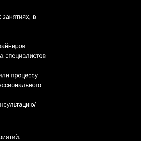
 занятиях, в
зайнеров
ка специалистов
или процессу
ессионального
онсультацию/
риятий: