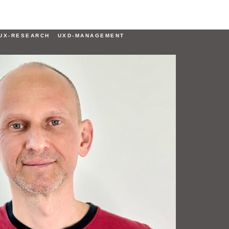
рьенко
Спикеры
UX-RESEARCH
UXD-MANAGEMENT