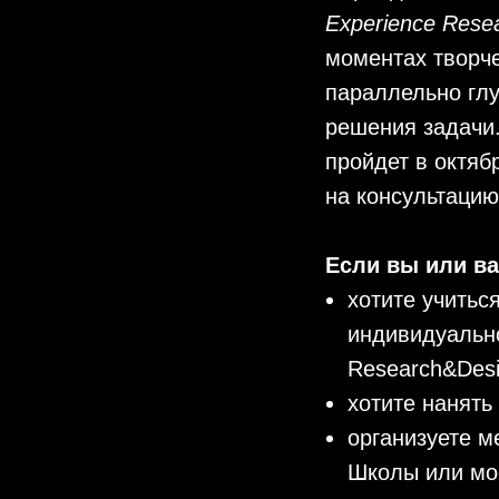
Experience Rese
моментах творче
параллельно гл
решения задачи
пройдет в октяб
на консультаци
Если вы или ва
хотите учитьс
индивидуальн
Research&Des
хотите нанять
организуете м
Школы или моё