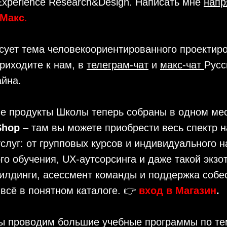
xperience Research&Design. Написать мне
нап
Макс
.
сует тема человекоориентированного проектир
риходите к нам, в
телеграм-чат
и
макс-чат
Русс
айна.
е продукты Школы теперь собраны в одном мес
 Shop
– там вы можете приобрести весь спектр 
слуг: от групповых курсов и индивидуального 
го обучения, UX-аутсорсинга и даже такой экзот
илдинги, асессмент команды и поддержка собе
 всё в понятном каталоге. 👉
в
ход в Магазин
.
ы проводим большие учебные программы по т