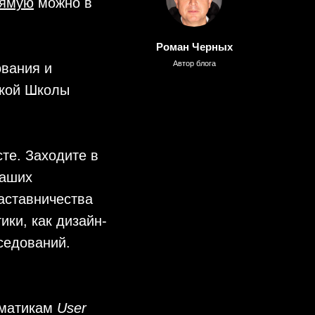
рямую
можно в
Роман Черных
Автор блога
ования и
кой Школы
те. Заходите в
наших
наставничества
ики, как дизайн-
седований.
ематикам
User