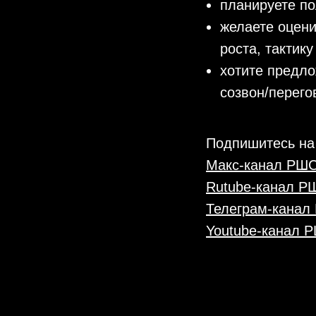
планируете по
желаете оцени
роста, тактик
хотите предло
созвон/перего
Подпишитесь на
Макс-канал РШ
Rutube-канал 
Телеграм-кана
Youtube-канал 