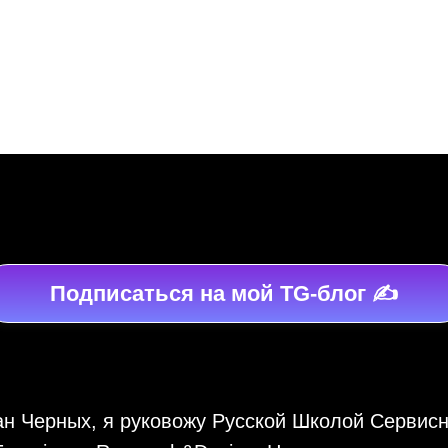
me/@mcSim_Kozlov
Подписаться на мой TG-блог ✍️
н Черных, я руковожу Русской Школой Сервисн