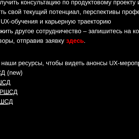
лучить консультацию по продуктовому проекту 
ть свой текущий потенциал, перспективы проф
у UX-обучения и карьерную траекторию
жить другое сотрудничество – запишитесь на к
воры, отправив заявку
здесь
.
 наши ресурсы, чтобы видеть анонсы UX-мероп
СД
(
new)
РШСД
л РШСД
РШСД