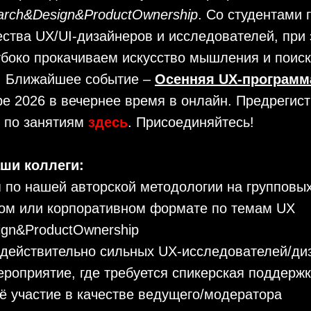
arch&Design&ProductOwnership
. Со студентами 
ства UX/UI-дизайнеров и исследователей, при
убоко прокачиваем искусство мышления и поиск
. Ближайшее событие –
Осенняя UX-программ
ре 2026 в вечернее время в онлайн. Предрегист
ю по занятиям
здесь
. Присоединяйтесь!
ши коллеги:
я по нашей авторской методологии на групповых
ом или корпоративном формате по темам UX
ign&ProductOwnership
 действительно сильных UX-исследователей/ди
ероприятие, где требуется спикерская поддерж
 участие в качестве ведущего/модератора