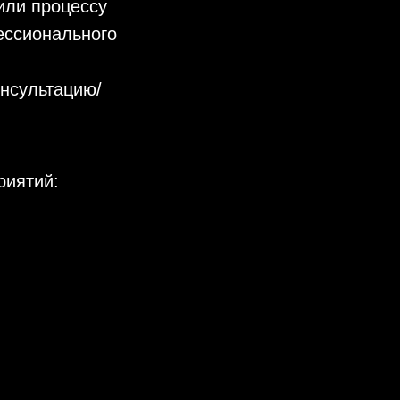
или процессу
ессионального
онсультацию/
риятий: