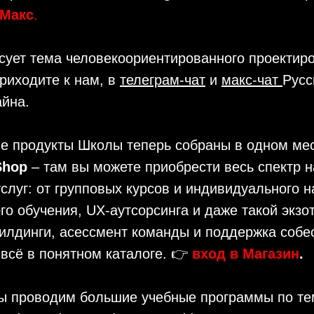
Макс
.
сует тема человекоориентированного проектир
риходите к нам, в
телеграм-чат
и
макс-чат
Русс
айна.
е продукты Школы теперь собраны в одном мес
 Shop
– там вы можете приобрести весь спектр 
слуг: от групповых курсов и индивидуального 
го обучения, UX-аутсорсинга и даже такой экзот
илдинги, асессмент команды и поддержка собе
 всё в понятном каталоге. 👉
в
ход в Магазин
.
ы проводим большие учебные программы по т