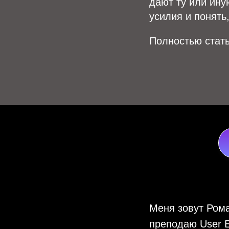
дают ту или ину
усилия и понять
Полностью стат
Меня зовут Рома
преподаю User E