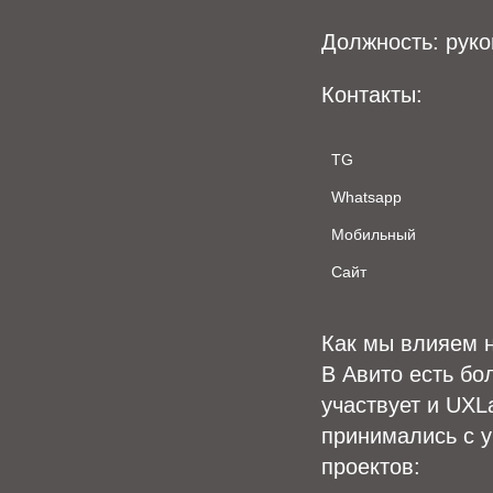
Должность: рук
Контакты:
TG
Whatsapp
Мобильный
Сайт
Как мы влияем н
В Авито есть бо
участвует и UXL
принимались с у
проектов: