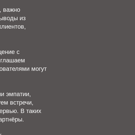
, важно
выводы из
клиентов,
щение с
иглашаем
зователями могут
ни эмпатии,
ем встречи,
ервью. В таких
артнёры.