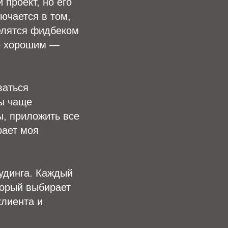
 проект, но его
ючается в том,
делятся фидбеком
но хорошим —
ваться
ты чаще
ы, приложить все
рает моя
удинга. Каждый
торый выбирает
клиента и