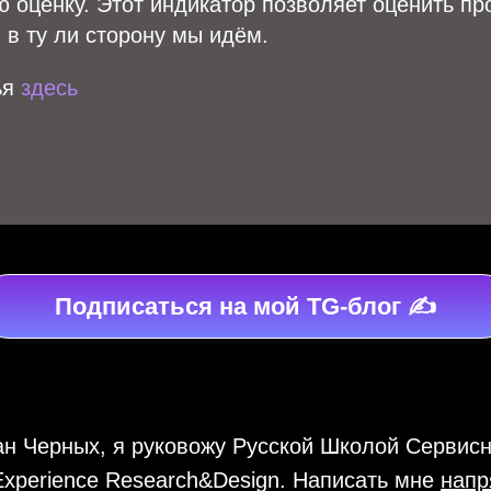
ю оценку. Этот индикатор позволяет оценить п
, в ту ли сторону мы идём.
ья
здесь
Подписаться на мой TG-блог ✍️
н Черных, я руковожу Русской Школой Сервисн
xperience Research&Design. Написать мне
нап