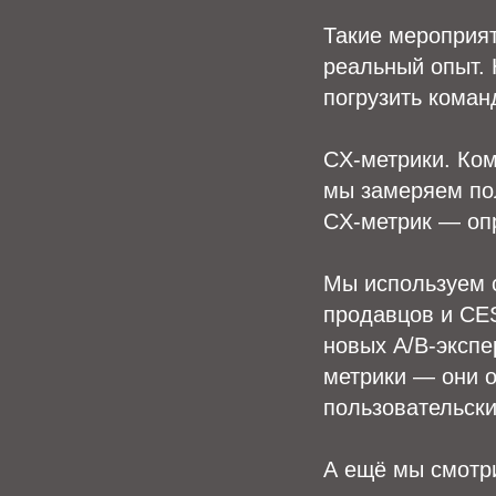
Такие мероприя
реальный опыт. 
погрузить коман
CX-метрики. Ком
мы замеряем пол
CX-метрик — опр
Мы используем с
продавцов и CES 
новых A/B-экспе
метрики — они о
пользовательски
А ещё мы смотр