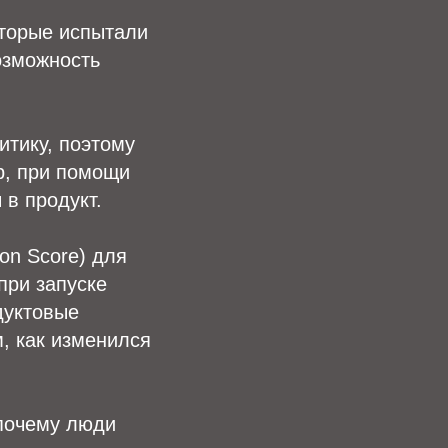
оторые испытали
озможность
итику, поэтому
р, при помощи
в продукт.
on Score) для
при запуске
дуктовые
, как изменился
 почему люди