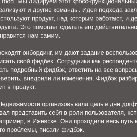
g food. Мы лидируем этот кросс-функциональный
еализуют и другие команды. Идея подхода закл
используют продукт, над которым работают, и 
дукта. Это помогает сделать его действитель
 нравится нам самим.
роходят онбординг, им дают задание воспользо
исать свой фидбек. Сотрудники как респонден
ть подробный фидбэк, ответить на все вопрос
верить, внедрили ли изменения. Фидбэк разби
ит в продукт.
Недвижимости организовывала целые дни догф
вал представить себя в роли пользователя, ко
например, в Ижевске. Они проходили весь путь 
то проблемы, писали фидбэк.