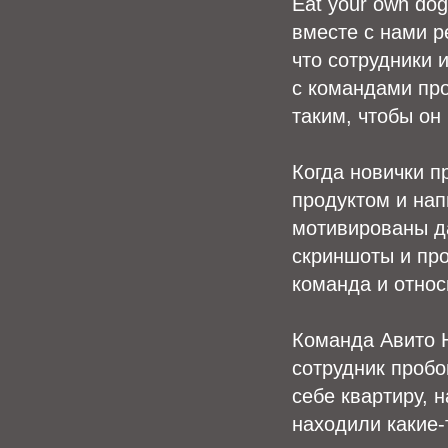
Eat your own do
вместе с нами р
что сотрудники 
с командами про
таким, чтобы он
Когда новички п
продуктом и нап
мотивированы да
скриншоты и про
команда и относ
Команда Авито 
сотрудник пробо
себе квартиру, 
находили какие-