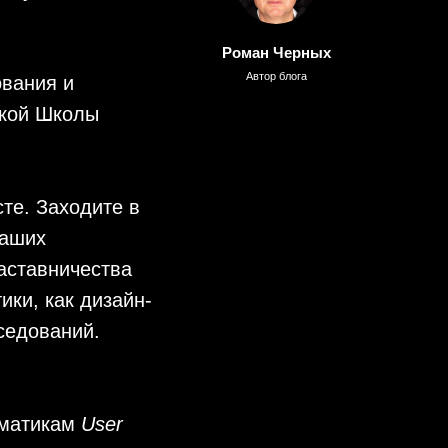
Роман Черных
Автор блога
ования и
кой Школы
те. Заходите в
наших
наставничества
ики, как дизайн-
седований.
ематикам
User