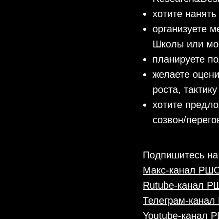
хотите нанять
организуете м
Школы или моё
планируете по
желаете оцени
роста, тактик
хотите предло
созвон/перего
Подпишитесь на
Макс-канал РШ
Rutube-канал 
Телеграм-кана
Youtube-канал 