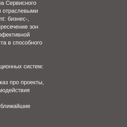
ла Сервисного
и отраслевыми
t: бизнес-,
ресечение зон
эффективной
та в способного
ционных систем:
каз про проекты,
имодействия
к ближайшие