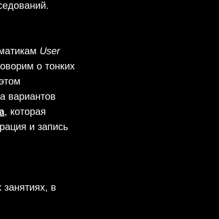
седований.
ематикам
User
говорим о тонких
 этом
а вариантов
а
, которая
рация и запись
 занятиях, в