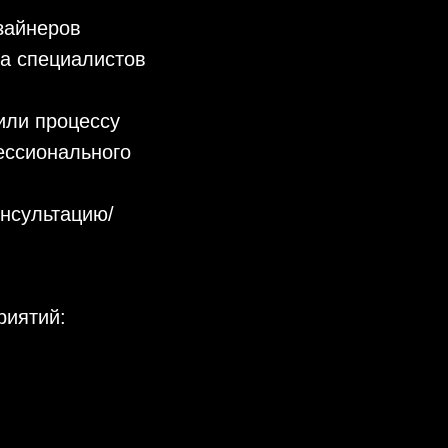
зайнеров
ка специалистов
или процессу
ессионального
онсультацию/
риятий: