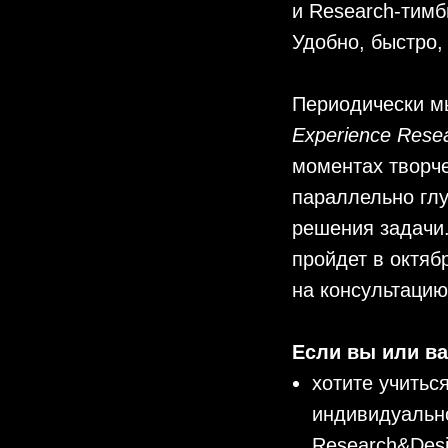
и Research-тимб
Удобно, быстро,
Периодически м
Experience Rese
моментах творче
параллельно гл
решения задачи
пройдет в октяб
на консультаци
Если вы или ва
хотите учитьс
индивидуальн
Research&Des