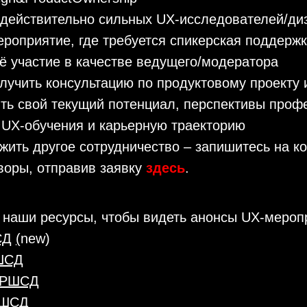
 действительно сильных UX-исследователей/ди
ероприятие, где требуется спикерская поддерж
 участие в качестве ведущего/модератора
лучить консультацию по продуктовому проекту 
ть свой текущий потенциал, перспективы проф
у UX-обучения и карьерную траекторию
жить другое сотрудничество – запишитесь на к
воры, отправив заявку
здесь
.
 наши ресурсы, чтобы видеть анонсы UX-мероп
СД
(
new)
РШСД
л РШСД
РШСД