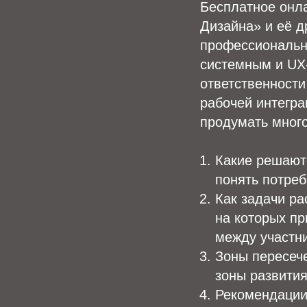
Бесплатное онл
Дизайна» и её 
профессиональны
системным и UX
ответственност
рабочей интегра
продумать много
Какие решают
понять потреб
Как задачи ра
на которых п
между участн
Зоны пересеч
зоны развития
Рекомендации 