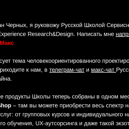
н Черных, я руковожу Русской Школой Сервисн
xperience Research&Design. Написать мне
нап
Макс
.
сует тема человекоориентированного проектир
риходите к нам, в
телеграм-чат
и
макс-чат
Русс
айна.
е продукты Школы теперь собраны в одном мес
 Shop
– там вы можете приобрести весь спектр 
слуг: от групповых курсов и индивидуального 
го обучения, UX-аутсорсинга и даже такой экзот