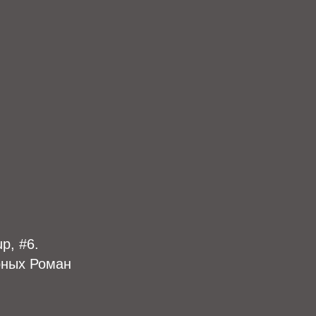
p, #6.
рных Роман