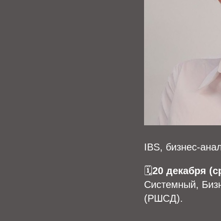
IBS, бизнес-ана
🗓
20 декабря (с
Системный, Бизн
(РШСД).