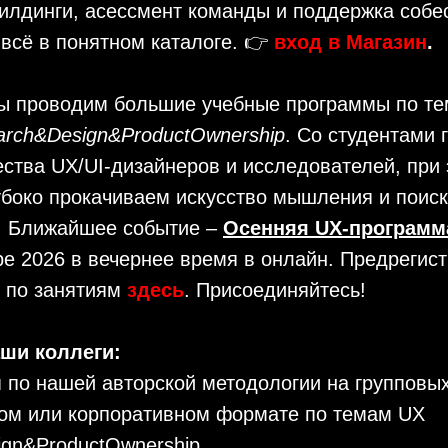
илдинги, асессмент команды и поддержка собе
 всё в понятном каталоге. 👉
в
ход в Магазин
.
ы проводим большие учебные программы по т
arch&Design&ProductOwnership
. Со студентами 
ства UX/UI-дизайнеров и исследователей, при
убоко прокачиваем искусство мышления и поиск
. Ближайшее событие –
Осенняя UX-программ
ре 2026 в вечернее время в онлайн. Предрегист
ю по занятиям
здесь
. Присоединяйтесь!
ши коллеги:
я по нашей авторской методологии на групповых
ом или корпоративном формате по темам UX
ign&ProductOwnership