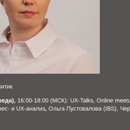
литик
реда),
16:00-18:00 (МСК): UX-Talks, Online meetu
ес- и UX-анализ
,
Ольга Пустовалова (IBS), Че