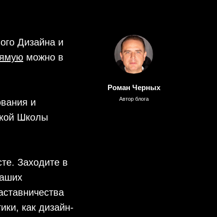
ого Дизайна и
рямую
можно в
Роман Черных
Автор блога
ования и
кой Школы
те. Заходите в
наших
наставничества
ики, как дизайн-