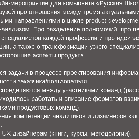
айн-мероприятие для комьюнити «Русская Шко
друзей про отношения между тремя актуальным
ми направлениями в цикле product developmen
-анализом. Про разделение полномочий, про пе
и специалистов каждой профессии и про идеи 
ции, а также о трансформации узкого специалис
сторонние аспекты продукта.
ся задачи в процессе проектирования информа
ности заказчика/пользователя.
спределяются между участниками команд (расс
риходилось работать и описание форматов вза
иками продуктовых команд).
ения компетенций аналитиков и дизайнеров ка
.
UX-дизайнерам (книги, курсы, методологии).