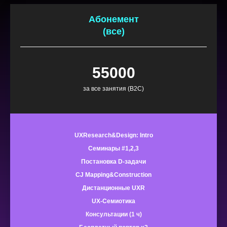
Абонемент
(все)
55000
за все занятия (B2C)
UXResearch&Design: Intro
Семинары #1,2,3
Постановка D-задачи
CJ Mapping&Construction
Дистанционные UXR
UX-Семиотика
Консультации (1 ч)