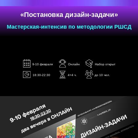
9-10 февраля
Онлайн
Набор открыт
Купить ✍️
18:30-22:30
4+4 ч.
до 10 чел.
Специфика наших занятий
почему выбирают нас