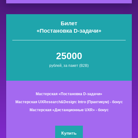
Билет
«
Постановка D-задачи
»
25000
рублей, за пакет (B2B)
Мастерская «Постановка D-задачи»
Мастерская UXResearch&Design: Intro (Практикум) - бонус
Мастерская «Дистанционные UXR» - бонус
Купить