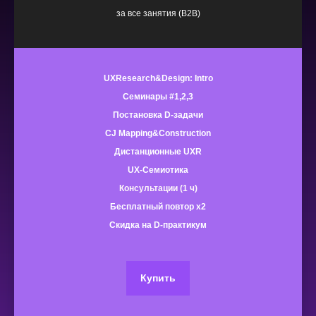
за все занятия (B2B)
UXResearch&Design: Intro
Семинары #1,2,3
Постановка D-задачи
CJ Mapping&Construction
Дистанционные UXR
UX-Семиотика
Консультации (1 ч)
Бесплатный повтор x2
Скидка на D-практикум
Купить