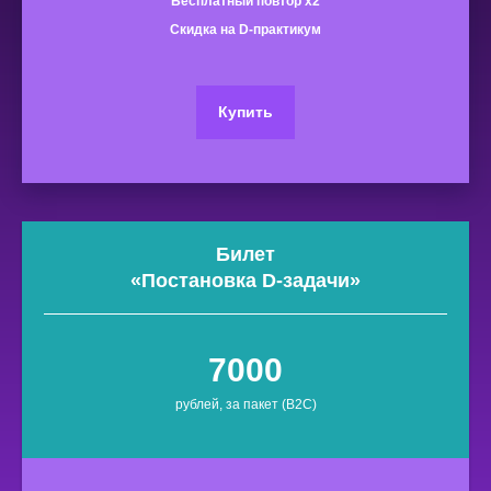
Бесплатный повтор x2
Скидка на D-практикум
Консультация по занятию
Ответьте, чтобы мы смогли помочь
Купить
Билет
«
Постановка D-задачи
»
7000
рублей, за пакет (B2C)