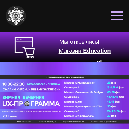
Мы открылись!
Магазин
Education
Shop
«
Постановка дизайн-задачи»
Мастерская-интенсив по методологии РШСД