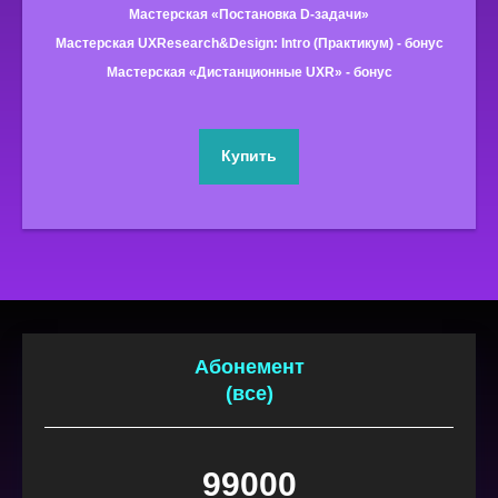
Мастерская «Постановка D-задачи»
Мастерская UXResearch&Design: Intro (Практикум) - бонус
Мастерская «Дистанционные UXR» - бонус
Купить
Абонемент
(все)
99000