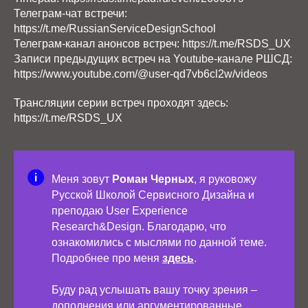
Телеграм-чат встречи:
https://t.me/RussianServiceDesignSchool
Телеграм-канал анонсов встреч: https://t.me/RSDS_UX
Записи предыдущих встреч на Youtube-канале РШСД:
https://www.youtube.com/@user-qd7vb6cl2w/videos
Трансляции серии встреч проходят здесь:
https://t.me/RSDS_UX
Меня зовут
Роман Черных
, я руковожу
Русской Школой Сервисного Дизайна и
преподаю User Experience
Research&Design. Благодарю, что
ознакомились с мыслями по данной теме.
Подробнее про меня
здесь
.
Буду рад услышать вашу точку зрения –
дополнения или аргументированные