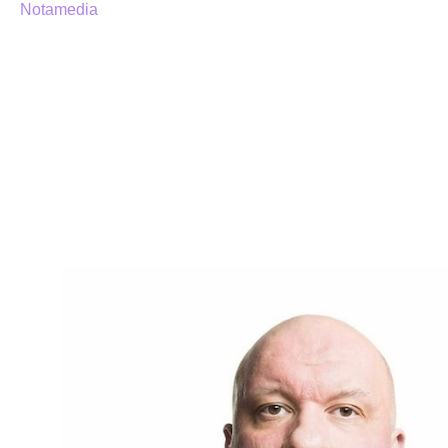
Notamedia
, основатель и руководитель Гильдии
вольных проектировщиков. Участвовал в
проектировании решений для ДИТ г. Москвы,
Министерства культуры РФ, "Мегафон", "Ростелеком",
"1С", "ППФ-страхование", "ВСК Страхование", банк
"Уралсиб", "Ростелеком", "Аптека Эвалар", A&T Trade,
"Олтри" и пр. Алексей является одним из самых
популярных выступающих на конференциях РШСД.
Тема его очередного выступления звучит немного
провокационно:
"Прототипы, ТЗ, отчеты: есть ли
во всём этом хоть какой-то смысл"
.