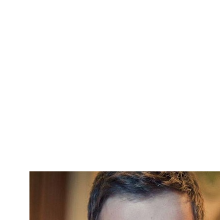
@Ирина Жигалова, руководитель направления UX/UI
в программе "Единая фронтальная система", ПАО
«Сбербанк России». Опыт работы с интерфейсами
Ирины начался с внедрения CRM системы в группе
BHFM (Societe Generale) для сотрудников ОАО
«Росбанк». Сейчас коллега занимается внедрением
фронтальных систем для сотрудников в UX-
направлении программы ЕФС. Доклад:
«Как UX-
проектирование меняет банковские продукты»
повествует о том, как проектные дизайнеры меняют
продукты на практических примерах фронтальной
системы крупнейшего банка России, о сложностях, с
которыми сталкивалась команда, и о том, как ищутся
усовершенствованные подходы к их решению.