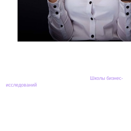
@Тамара Кулинкович, психолог, исследователь,
специалист в области мотивации и исследования
скрытых потребностей. Совладелец «Студии
Сорокина и Кулинкович», руководитель направления
исследований и оценки, руководитель
Школы бизнес-
исследований
. Доклад
"Рекурсия дизайн-
мышления: как сделать лучше дизайн дизайн-
исследования"
. Мы подробно и алгоритмично, с
примерами рассмотрим некоторые нюансы
планирования исследования пользователей, а затем
сравним методологию дизайн-мышления и
общенаучного подхода в планировании