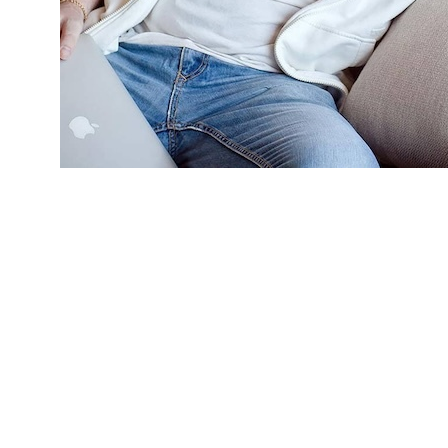
@Черных Роман, руководитель РШСД с темами:
"UX-проектирование простого"
. Расскажем про
UX-проектирование на примере знакомых всем
бытовых предметов. Решим с участниками
занимательные задачи, которые позволят
победителям – самым способным слушателям
получить бесплатный доступ к разыгранным
осенним мастер-классам РШСД и подаркам от
наших партнеров;
"Обучение в Русской Школе сервисного
дизайна"
. Поговорим о том, с чем сталкивается