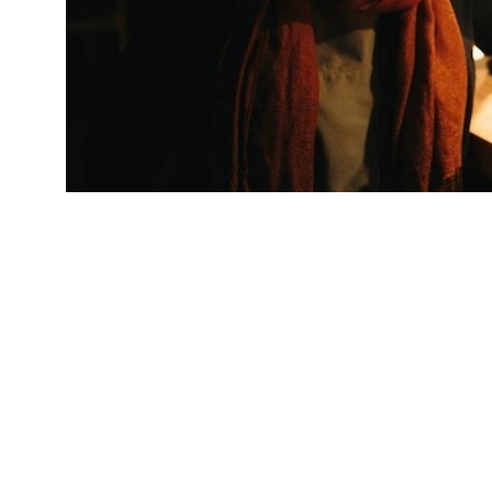
@Лара Симонова, аналитик и информационный
архитектор в Collectrium, the Christie’s company, COO и
ко-фаундер channelkit.com. Ключевой участник
проектирования внутреннего ядра и сервис-логики
семейства сервисов Почта России и ряда друг их
информационных продуктов. Исследование и
формализация предметной области, в рамках которой
предстоит создание сервиса, взаимосвязей ее
основных сущностей, их атрибутов, основных
способов взаимодействия с ней пользователей,
позволяет заложить практически неизменную