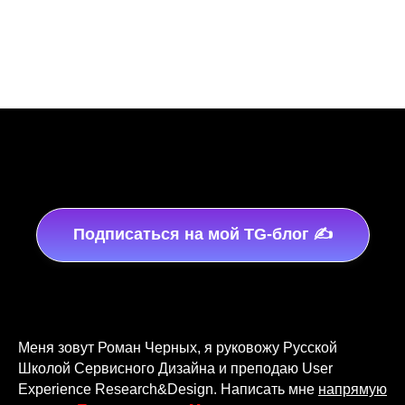
об осеннем мастер-классе
«Информационное
проектирование как основа навигационной
системы в интерфейсах».
https://rsds.timepad.ru/event/3103693/
Роман Черных
Подпишитесь на меня в
MAX
2025-11-23 02:22
Онлайн-митапы, запись
Подписаться на мой TG-блог ✍️
Меня зовут Роман Черных, я руковожу Русской
Школой Сервисного Дизайна и преподаю User
Experience Research&Design. Написать мне
напрямую