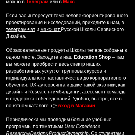
можно в
Телеграм
или в
Макс
.
Если вас интересует тема человекоориентированного
проектирования и исследований, приходите к нам, в
телеграм-чат
и
макс-чат
Русской Школы Сервисного
Дизайна.
Образовательные продукты Школы теперь собраны в
одном месте. Заходите в наш
Education Shop
– там
вы можете приобрести весь спектр наших
разработанных услуг: от групповых курсов и
индивидуального наставничества до корпоративного
обучения, UX-аутсорсинга и даже такой экзотики, как
дизайн- и Research-тимбилдинги, асессмент команды
и поддержка собеседований. Удобно, быстро, всё в
понятном каталоге. 👉
в
ход в Магазин
.
Периодически мы проводим большие учебные
программы по тематикам
User Experience
Research&Design&ProductOwnership
. Со студентами