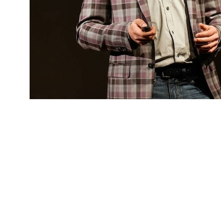
@Денис Ладанов, управляющий партнер в Агентство
прикладного нейромаркетинга Agny. Доклад
"Необъяснимо, но факап: неочевидные UX-
ошибки"
. Мы обсудим странные и труднообъяснимые
провалы в продуктово-сервисном дизайне и
разберемся с этими инцидентами на базе эффектов
восприятия человека и клиента. Ранняя регистрация
позволяет участникам мероприятия предложить для
подобного разбора и свои кейсы. Так же Денис
расскажет о предстоящем в рамках Осеннего мастер-