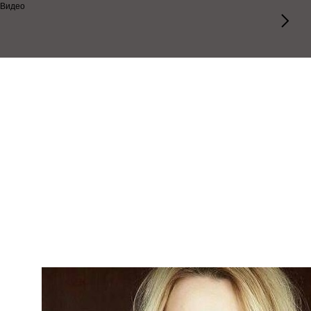
Видео
Осенняя конференция-2017,
Русская Школа Сервисного
Дизайна
1-ая часть видеоматериалов 7-й UX-конференции с
участием ключевых отраслевых экспертов и
менеджеров известных компаний из сферы дизайна,
сервисного проектирования и User&Customer
Experience, которая прошла
19 сентября 2017 г.
в
режиме
онлайн.
Участники Осенней UX-конференции 2017
(в порядке следования докладов):