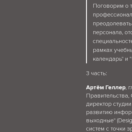
Поговорим о т
профессиональ
преодолевать
персонала, от
специальност
рамках учебн
календарь" и 
3 часть:
Артём Геллер
, 
Правительства,
директор студии
развитию инфор
выходные" (Desi
систем c точки 