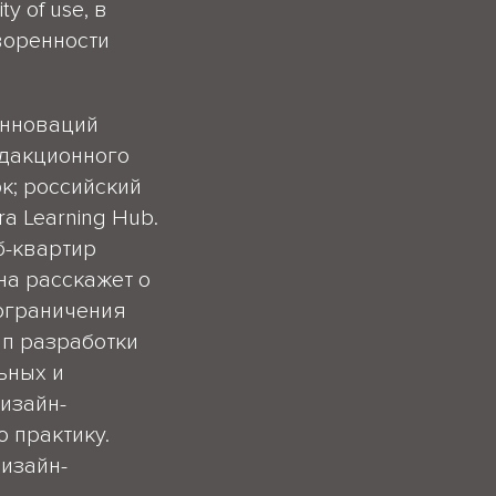
y of use, в
творенности
инноваций
едакционного
рк; российский
ra Learning Hub.
б-квартир
на расскажет о
 ограничения
ап разработки
ьных и
изайн-
 практику.
дизайн-