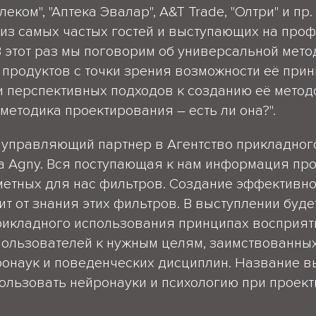
елеком", "Аптека Эвалар", A&T Trade, "Олтри" и пр
из самых частых гостей и выступающих на проф
 этот раз мы поговорим об универсальной мето
продуктов с точки зрения возможности её при
 перспективных подходов к созданию её метод
методика проектирования – есть ли она?".
, управляющий партнер в Агентство прикладног
 Agny. Вся поступающая к нам информация про
метных для нас фильтров. Создание эффективн
т от знания этих фильтров. В выступлении буде
рикладного использования принципах восприят
ользователей к нужным целям, заимствованных
ронаук и поведенческих дисциплин. Название 
пользовать нейронауки и психологию при проек