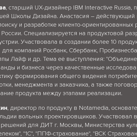
ва
, cтарший UX-дизайнер IBM Interactive Russia,
шей Школы Дизайна. Анастасия – действующий 
поиску и разработке клиенто-ориентированных
 в России. Специализируется на продуктовой раз
стрии. Участвовала в создании более 10 продук
 для компаний Росбанк, Сбербанк, Пробизнесба
пы Лайф и др. Тема её выступления: "Объедин
анды и бизнеса через качественные исследован
тику формирования общего видения потребител
тки, менеджмента и заказчика, а также поговори
ание продукта между этапами реализации.
кин
, директор по продукту в Notamedia, основат
ильдии вольных проектировщиков. Участвовал 
решений для ДИТ г. Москвы, Министерства кул
елеком", "1С", "ППФ-страхование", "ВСК Страхован