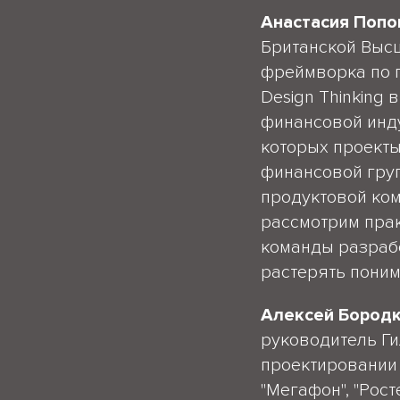
Анастасия Попо
Британской Выс
фреймворка по 
Design Thinking
финансовой инду
которых проекты
финансовой груп
продуктовой ком
рассмотрим прак
команды разрабо
растерять поним
Алексей Бород
руководитель Г
проектировании 
"Мегафон", "Рост