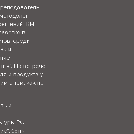
 преподаватель
методолог
 решений IBM
работке в
тов, среди
нк и
ение
ия". На встрече
я и продукта у
м о том, как не
ель и
в
ьтуры РФ,
ие", банк