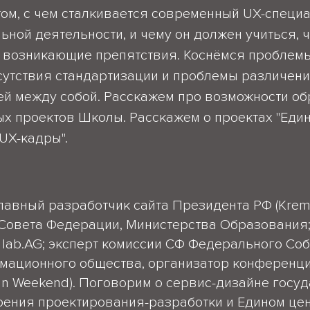
ом, с чем сталкивается современный UX-специа
ной деятельности, и чему он должен учиться, 
 возникающие препятствия. Коснёмся проблемы
сутствия стандартизации и проблемы различени
ей между собой. Расскажем про возможности об
ых проектов Школы. Расскажем о проектах "Еди
"UX-кадры".
главный разработчик сайта Президента РФ (Kremli
 Совета Федерации, Министерства Образования
 lab.AG; эксперт комиссии СФ Федерального Со
мационного общества, организатор конференци
gn Weekend). Поговорим о сервис-дизайне госу
зрения проектирования-разработки и Едином це