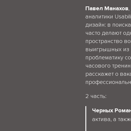
Павел Манахов
аналитики Usabil
дизайн: в поиск
часто делают од
пространство во
выигрышных из и
проблематику со
часового тренин
расскажет о вак
профессионально
2 часть:
Черных Рома
актива, а так