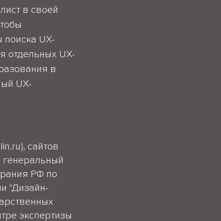
лист в своей
чтобы
 поиска UX-
я отдельных UX-
разования в
ный UX-
n.ru), сайтов
; генеральный
брания РФ по
и "Дизайн-
дарственных
нтре экспертизы