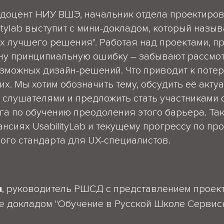
, доцент НИУ ВШЭ, начальник отдела проектиро
itylab выступит с мини-докладом, который назыв
ах лучшего решения". Работая над проектами, 
ну принципиальную ошибку – забывают рассмот
зможных дизайн-решений. Что приводит к потер
х. Мы хотим обозначить тему, обсудить её актуа
 слушателями и предложить стать участниками 
га по обучению преодоления этого барьера. Та
ансиях UsabilityLab и текущему прогрессу по пр
го стандарта для UX-специалистов.
н
, руководитель РШСД с представлением проек
же докладом "Обучение в Русской Школе Сервис