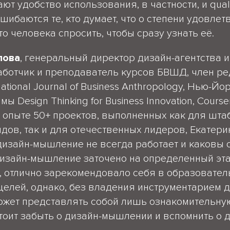
т удобство использования, в частности, и qualit
ошибаются те, кто думает, что о степени удовле
о человека спросить, чтобы сразу узнать её.
пова
, генеральный директор дизайн-агентства 
аботчик и преподаватель курсов БВШД, член р
national Journal of Business Anthropology, Нью-Йо
ы Design Thinking for Business Innovation, Сourse
опыте 50+ проектов, выполненных как для шта
дов, так и для отечественных лидеров, Екатери
 дизайн-мышление не всегда работает и каковы
Дизайн-мышление заточено на определенный эт
, отлично зарекомендовало себя в образовател
целей, однако, без владения инструментарием д
жет представлять собой лишь ознакомительную
стоит забыть о дизайн-мышлении и вспомнить о 