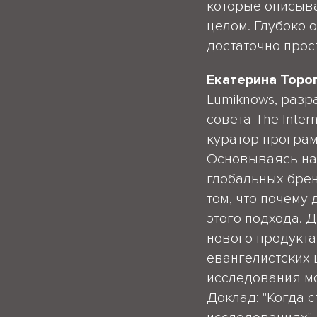
которые описываю
целом. Глубоко 
достаточно прост
Екатерина Торо
Lumiknows, разр
совета The Inter
куратор программ
Основываясь на 
глобальных брен
том, что почему
этого подхода. 
нового продукта
евангелистских 
исследования мо
Доклад: "Когда 