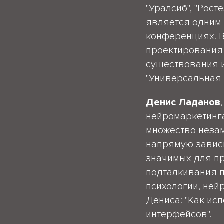
"Уралсиб", "Рост
является одним 
конференциях. В
проектирования 
существования и
"Универсальная 
Денис Ладанов
нейромаркетинга
множество неза
напрямую зависи
значимых для п
подталкивания п
психологии, ней
Дениса: "Как ис
интерфейсов".