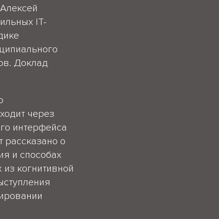
. Алексей
ильных IT-
дике
нципиального
ов. Доклад
о
ходит через
ого интерфейса
т рассказано о
ия и способах
 из когнитивной
выступления
тировании