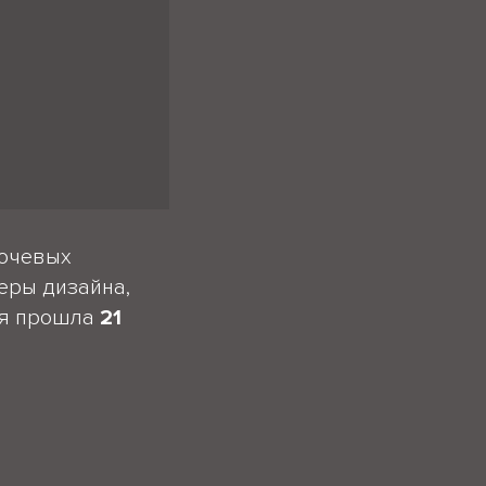
лючевых
еры дизайна,
ая прошла
21