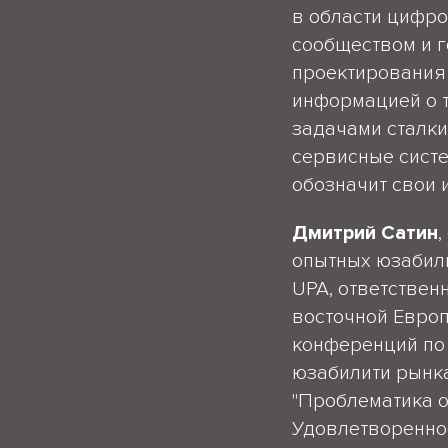
в области цифро
сообществом и 
проектирования 
информацией о т
задачами сталки
сервисные систе
обозначит свои 
Дмитрий Сатин
,
опытных юзабили
UPA, ответствен
восточной Европ
конференций по
юзабилити рынка
"Проблематика о
Удовлетвореннос