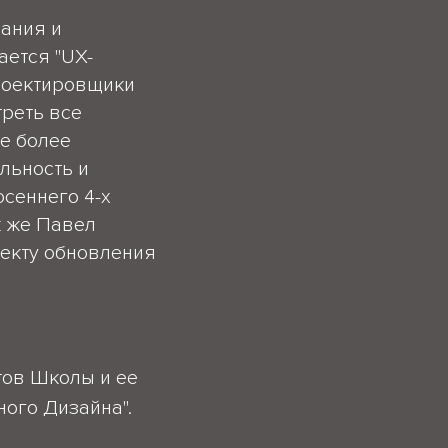
вания и
ается "UX-
проектировщики
реть все
е более
льность и
осеннего 4-х
к же Павел
оекту обновления
тов Школы и ее
ного Дизайна".