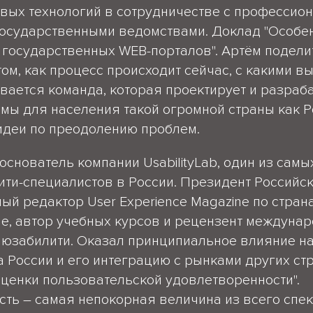
вых технологий в сотрудничестве с профессио
государственными ведомствами. Доклад "Особе
государственных WEB-порталов". Артём подели
ом, как процесс происходит сейчас, с какими в
вается команда, которая проектирует и разраб
мы для населения такой огромной страны как Р
идеи по преодолению проблем.
 основатель компании UsabilityLab, один из самы
ти-специалистов в России. Президент Российс
ный редактор User Experience Magazine по стран
е, автор учебных курсов и рецензент междуна
 юзабилити. Оказал принципиальное влияние на
 России и его интеграцию с рынками других ст
ценки пользовательской удовлетворенности".
ть – самая непокорная величина из всего спек