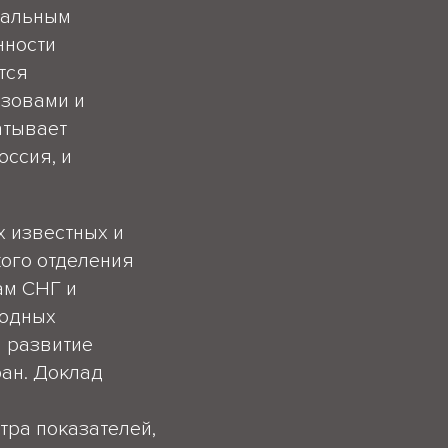
нальным
нности
тся
ызовами и
атывает
оссия, и
х известных и
кого отделения
ам СНГ и
родных
 развитие
ран. Доклад
тра показателей,