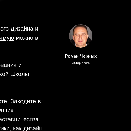
ого Дизайна и
рямую
можно в
Роман Черных
Автор блога
ования и
кой Школы
те. Заходите в
наших
наставничества
ики, как дизайн-