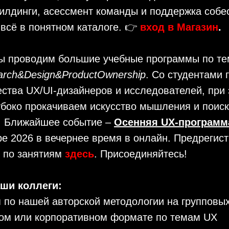
илдинги, асессмент команды и поддержка собе
 всё в понятном каталоге. 👉
в
ход в Магазин
.
ы проводим большие учебные программы по т
arch&Design&ProductOwnership
. Со студентами 
ства UX/UI-дизайнеров и исследователей, при
убоко прокачиваем искусство мышления и поиск
. Ближайшее событие –
Осенняя UX-программ
ре 2026 в вечернее время в онлайн. Предрегист
ю по занятиям
здесь
. Присоединяйтесь!
ши коллеги:
я по нашей авторской методологии на групповых
ом или корпоративном формате по темам UX