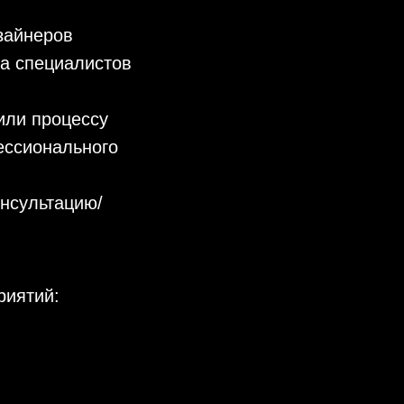
зайнеров
ка специалистов
или процессу
ессионального
онсультацию/
риятий: