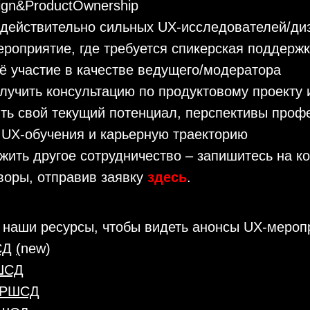
ign&ProductOwnership
 действительно сильных UX-исследователей/ди
ероприятие, где требуется спикерская поддерж
 участие в качестве ведущего/модератора
лучить консультацию по продуктовому проекту 
ть свой текущий потенциал, перспективы проф
у UX-обучения и карьерную траекторию
жить другое сотрудничество – запишитесь на к
воры, отправив заявку
здесь
.
 наши ресурсы, чтобы видеть анонсы UX-мероп
СД
(
new)
РШСД
л РШСД