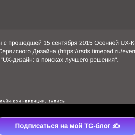
 c прошедшей 15 сентября 2015 Осенней UX-
рвисного Дизайна (https://rsds.timepad.ru/even
"UX-дизайн: в поисках лучшего решения".
ЛАЙН-КОНФЕРЕНЦИИ, ЗАПИСЬ
Подписаться на мой TG-блог ✍️