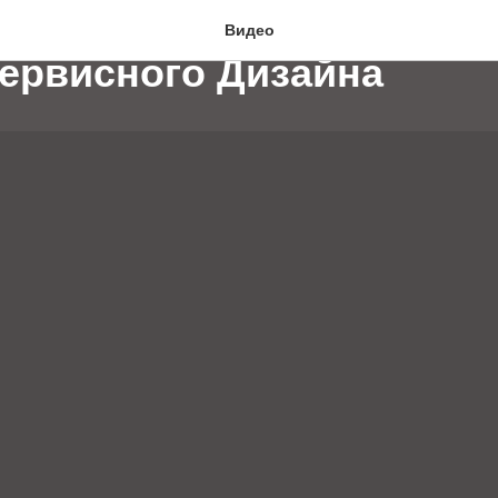
 конференция-2015, Русс
Видео
ервисного Дизайна