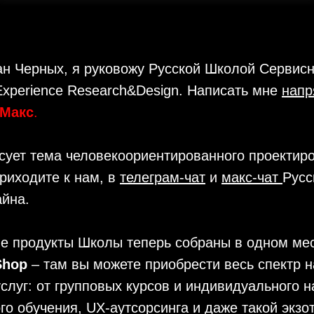
н Черных, я руковожу Русской Школой Сервисн
xperience Research&Design. Написать мне
нап
Макс
.
сует тема человекоориентированного проектир
риходите к нам, в
телеграм-чат
и
макс-чат
Русс
айна.
е продукты Школы теперь собраны в одном мес
 Shop
– там вы можете приобрести весь спектр 
слуг: от групповых курсов и индивидуального 
го обучения, UX-аутсорсинга и даже такой экзот