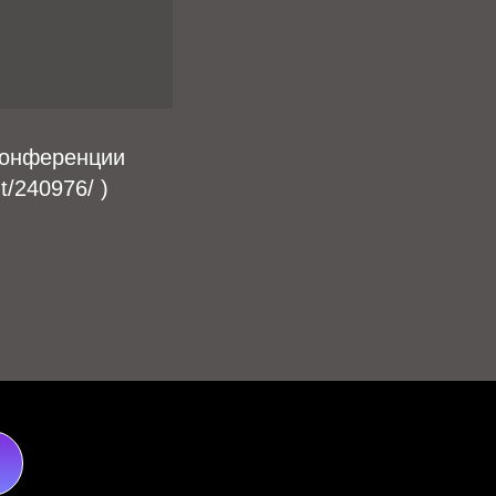
Конференции
t/240976/ )