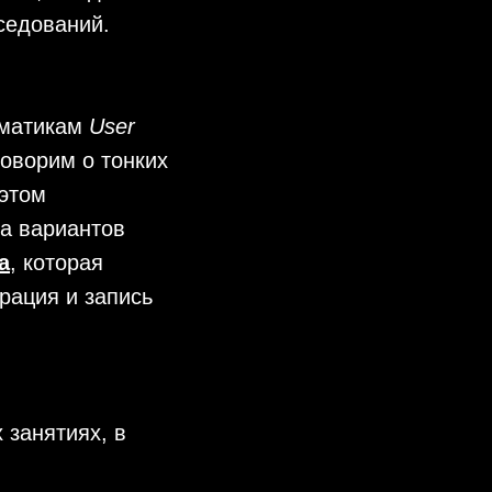
седований.
ематикам
User
говорим о тонких
 этом
а вариантов
а
, которая
рация и запись
 занятиях, в