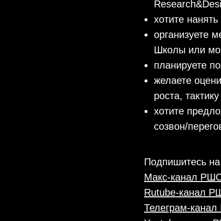
Research&Des
хотите нанять
организуете м
Школы или моё
планируете по
желаете оцени
роста, тактик
хотите предло
созвон/перего
Подпишитесь на
Макс-канал РШ
Rutube-канал 
Телеграм-кана