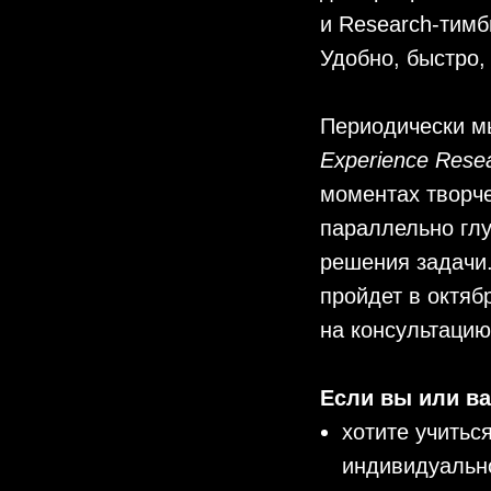
и Research-тимб
Удобно, быстро,
Периодически м
Experience Rese
моментах творче
параллельно гл
решения задачи
пройдет в октяб
на консультаци
Если вы или ва
хотите учитьс
индивидуальн