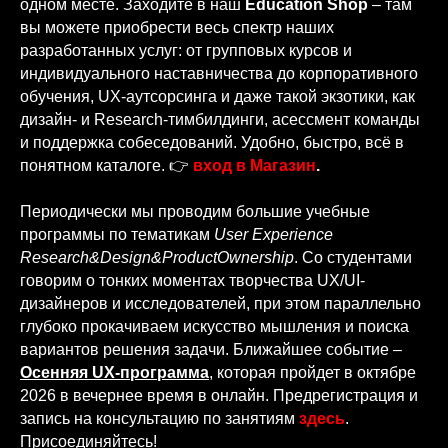
одном месте. Заходите в наш
Education Shop
– там
вы можете приобрести весь спектр наших
разработанных услуг: от групповых курсов и
индивидуального наставничества до корпоративного
обучения, UX-аутсорсинга и даже такой экзотики, как
дизайн- и Research-тимбилдинги, асессмент команды
и поддержка собеседований. Удобно, быстро, всё в
понятном каталоге. 👉
в
ход в Магазин
.
Периодически мы проводим большие учебные
программы по тематикам
User Experience
Research&Design&ProductOwnership
. Со студентами
говорим о тонких моментах творчества UX/UI-
дизайнеров и исследователей, при этом параллельно
глубоко прокачиваем искусство мышления и поиска
вариантов решения задачи. Ближайшее событие –
Осенняя UX-программа
, которая пройдет в октябре
2026 в вечернее время в онлайн. Предрегистрация и
запись на консультацию по занятиям
здесь
.
Присоединяйтесь!